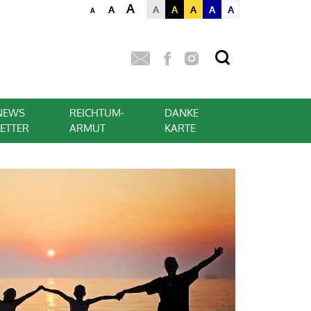
A
A
A
A
A
A
A
A
NEWS
REICHTUM-
DANKE
LETTER
ARMUT
KARTE