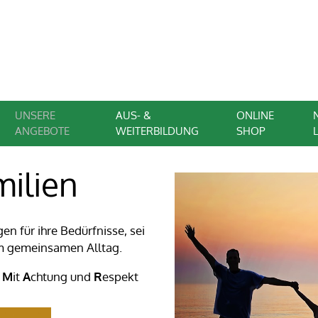
UNSERE
AUS- &
ONLINE
ANGEBOTE
WEITERBILDUNG
SHOP
milien
n für ihre Bedürfnisse, sei
 im gemeinsamen Alltag.
–
M
it
A
chtung und
R
espekt