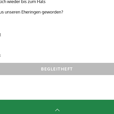
lich wieder bis zum Hals
aus unseren Eheringen geworden?
t
3
BEGLEITHEFT