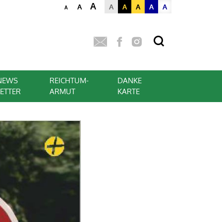
A
A
A
A
A
A
A
A
NEWS
REICHTUM-
DANKE
LETTER
ARMUT
KARTE